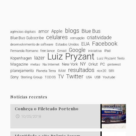
blogs
Blue Bus
amor
Apple
agências digitais
celulares
criatividade
Blue Bus Subscribe
corrupção
Facebook
EUA
desenvolvimento de software
Estados Unidos
Google
Fernanda Romano
free lance
Gmail
iniciativa
IPad
Luiz Pryzant
lazer
Kopenhagen
Luiz Pryzant Texto
NY
Magazine
New York
Orkut
PC
metas
Na Internet
pinterest
resultados
planejamento
Planeta Terra
RAM
rio+20
SIRI
Twitter
TV
Sony
Sterling Group
TODOS
USA
USB
Youtube
Notícias recentes
Conheça o Fileteado Portenho
10/05/2018
Identidade e site Prêmio Jovem