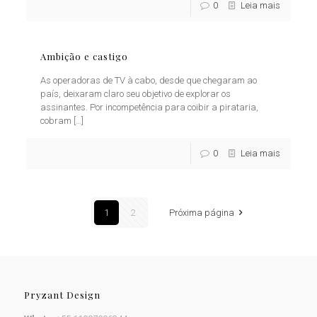
0
Leia mais
Ambição e castigo
As operadoras de TV à cabo, desde que chegaram ao
país, deixaram claro seu objetivo de explorar os
assinantes. Por incompetência para coibir a pirataria,
cobram
[…]
0
Leia mais
1
2
Próxima página
Pryzant Design