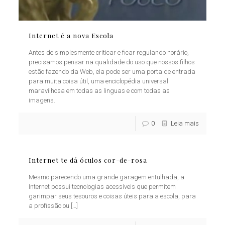
Internet é a nova Escola
Antes de simplesmente criticar e ficar regulando horário,
precisamos pensar na qualidade do uso que nossos filhos
estão fazendo da Web, ela pode ser uma porta de entrada
para muita coisa útil, uma enciclopédia universal
maravilhosa em todas as linguas e com todas as
imagens.
0
Leia mais
Internet te dá óculos cor-de-rosa
Mesmo parecendo uma grande garagem entulhada, a
Internet possui tecnologias acessíveis que permitem
garimpar seus tesouros e coisas úteis para a escola, para
a profissão ou
[…]