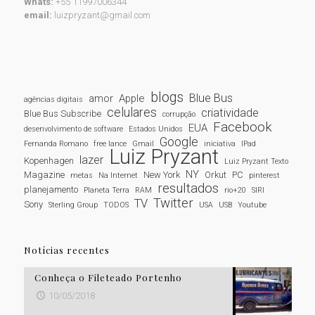
Whats:
+55 11997006344
email:
luizpryzant@gmail.com
blogs
Blue Bus
amor
Apple
agências digitais
celulares
criatividade
Blue Bus Subscribe
corrupção
Facebook
EUA
desenvolvimento de software
Estados Unidos
Google
Fernanda Romano
free lance
Gmail
iniciativa
IPad
Luiz Pryzant
lazer
Kopenhagen
Luiz Pryzant Texto
NY
Magazine
New York
Orkut
PC
metas
Na Internet
pinterest
resultados
planejamento
Planeta Terra
RAM
rio+20
SIRI
Twitter
TV
Sony
Sterling Group
TODOS
USA
USB
Youtube
Notícias recentes
Conheça o Fileteado Portenho
10/05/2018