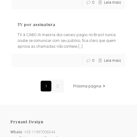
0
Leia mais
TV por assinatura
TV à CABO IA maioria dos canais pagos no Brasil nunca
soube se comunicar com seu público, fica claro que quem
aprova as chamadas não conhece
[…]
0
Leia mais
1
2
Próxima página
Pryzant Design
Whats:
+55 11997006344