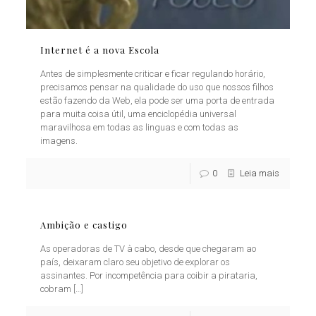
Internet é a nova Escola
Antes de simplesmente criticar e ficar regulando horário,
precisamos pensar na qualidade do uso que nossos filhos
estão fazendo da Web, ela pode ser uma porta de entrada
para muita coisa útil, uma enciclopédia universal
maravilhosa em todas as linguas e com todas as
imagens.
0
Leia mais
Ambição e castigo
As operadoras de TV à cabo, desde que chegaram ao
país, deixaram claro seu objetivo de explorar os
assinantes. Por incompetência para coibir a pirataria,
cobram
[…]