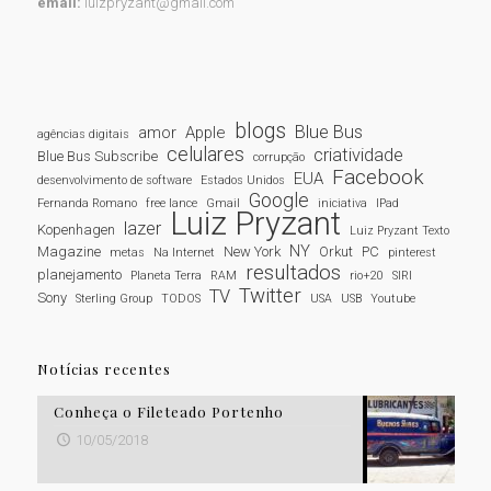
email:
luizpryzant@gmail.com
blogs
Blue Bus
amor
Apple
agências digitais
celulares
criatividade
Blue Bus Subscribe
corrupção
Facebook
EUA
desenvolvimento de software
Estados Unidos
Google
Fernanda Romano
free lance
Gmail
iniciativa
IPad
Luiz Pryzant
lazer
Kopenhagen
Luiz Pryzant Texto
NY
Magazine
New York
Orkut
PC
metas
Na Internet
pinterest
resultados
planejamento
Planeta Terra
RAM
rio+20
SIRI
Twitter
TV
Sony
Sterling Group
TODOS
USA
USB
Youtube
Notícias recentes
Conheça o Fileteado Portenho
10/05/2018