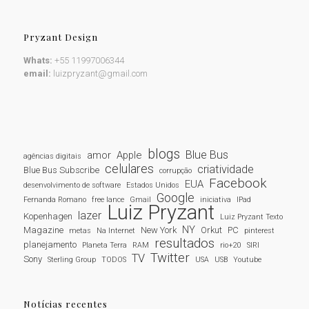
Pryzant Design
Whats:
+55 11997006344
email:
luizpryzant@gmail.com
blogs
Blue Bus
amor
Apple
agências digitais
celulares
criatividade
Blue Bus Subscribe
corrupção
Facebook
EUA
desenvolvimento de software
Estados Unidos
Google
Fernanda Romano
free lance
Gmail
iniciativa
IPad
Luiz Pryzant
lazer
Kopenhagen
Luiz Pryzant Texto
NY
Magazine
New York
Orkut
PC
metas
Na Internet
pinterest
resultados
planejamento
Planeta Terra
RAM
rio+20
SIRI
Twitter
TV
Sony
Sterling Group
TODOS
USA
USB
Youtube
Notícias recentes