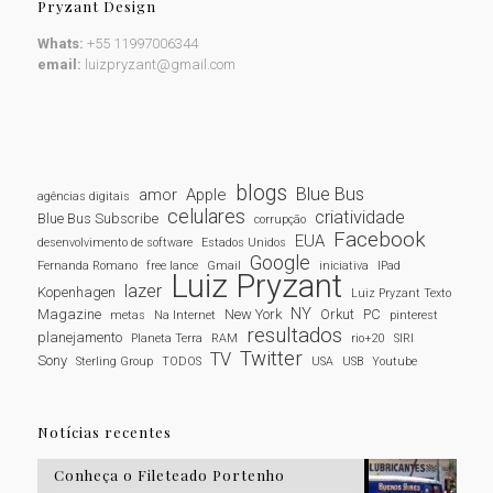
Pryzant Design
Whats:
+55 11997006344
email:
luizpryzant@gmail.com
blogs
Blue Bus
amor
Apple
agências digitais
celulares
criatividade
Blue Bus Subscribe
corrupção
Facebook
EUA
desenvolvimento de software
Estados Unidos
Google
Fernanda Romano
free lance
Gmail
iniciativa
IPad
Luiz Pryzant
lazer
Kopenhagen
Luiz Pryzant Texto
NY
Magazine
New York
Orkut
PC
metas
Na Internet
pinterest
resultados
planejamento
Planeta Terra
RAM
rio+20
SIRI
Twitter
TV
Sony
Sterling Group
TODOS
USA
USB
Youtube
Notícias recentes
Conheça o Fileteado Portenho