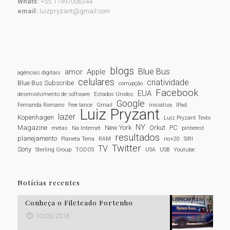
Whats:
+55 11997006344
email:
luizpryzant@gmail.com
blogs
Blue Bus
amor
Apple
agências digitais
celulares
criatividade
Blue Bus Subscribe
corrupção
Facebook
EUA
desenvolvimento de software
Estados Unidos
Google
Fernanda Romano
free lance
Gmail
iniciativa
IPad
Luiz Pryzant
lazer
Kopenhagen
Luiz Pryzant Texto
NY
Magazine
New York
Orkut
PC
metas
Na Internet
pinterest
resultados
planejamento
Planeta Terra
RAM
rio+20
SIRI
Twitter
TV
Sony
Sterling Group
TODOS
USA
USB
Youtube
Notícias recentes
Conheça o Fileteado Portenho
10/05/2018