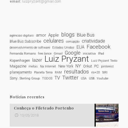
email:
luizpryzant@gmail.com
blogs
Blue Bus
amor
Apple
agências digitais
celulares
criatividade
Blue Bus Subscribe
corrupção
Facebook
EUA
desenvolvimento de software
Estados Unidos
Google
Fernanda Romano
free lance
Gmail
iniciativa
IPad
Luiz Pryzant
lazer
Kopenhagen
Luiz Pryzant Texto
NY
Magazine
New York
Orkut
PC
metas
Na Internet
pinterest
resultados
planejamento
Planeta Terra
RAM
rio+20
SIRI
Twitter
TV
Sony
Sterling Group
TODOS
USA
USB
Youtube
Notícias recentes
Conheça o Fileteado Portenho
10/05/2018