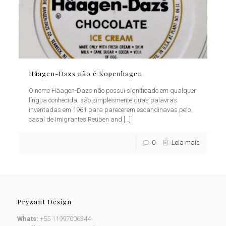
Häagen-Dazs não é Kopenhagen
O nome Häagen-Dazs não possui significado em qualquer
língua conhecida, são simplesmente duas palavras
inventadas em 1961 para parecerem escandinavas pelo
casal de imigrantes Reuben and
[…]
0
Leia mais
Pryzant Design
Whats:
+55 11997006344