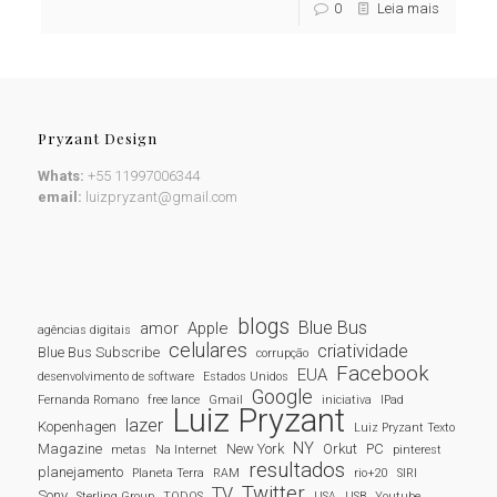
0
Leia mais
Pryzant Design
Whats:
+55 11997006344
email:
luizpryzant@gmail.com
blogs
Blue Bus
amor
Apple
agências digitais
celulares
criatividade
Blue Bus Subscribe
corrupção
Facebook
EUA
desenvolvimento de software
Estados Unidos
Google
Fernanda Romano
free lance
Gmail
iniciativa
IPad
Luiz Pryzant
lazer
Kopenhagen
Luiz Pryzant Texto
NY
Magazine
New York
Orkut
PC
metas
Na Internet
pinterest
resultados
planejamento
Planeta Terra
RAM
rio+20
SIRI
Twitter
TV
Sony
Sterling Group
TODOS
USA
USB
Youtube