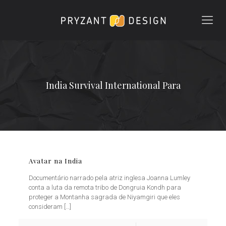
India Survival International Para
Avatar na India
Documentário narrado pela atriz inglesa Joanna Lumley
conta a luta da remota tribo de Dongruia Kondh para
proteger a Montanha sagrada de Niyamgiri que eles
consideram
[…]