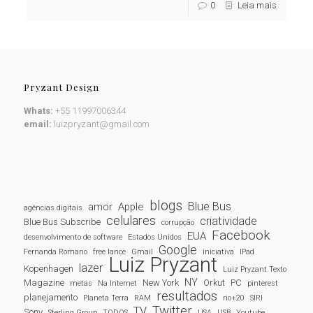
0
Leia mais
Pryzant Design
Whats:
+55 11997006344
email:
luizpryzant@gmail.com
blogs
Blue Bus
amor
Apple
agências digitais
celulares
criatividade
Blue Bus Subscribe
corrupção
Facebook
EUA
desenvolvimento de software
Estados Unidos
Google
Fernanda Romano
free lance
Gmail
iniciativa
IPad
Luiz Pryzant
lazer
Kopenhagen
Luiz Pryzant Texto
NY
Magazine
New York
Orkut
PC
metas
Na Internet
pinterest
resultados
planejamento
Planeta Terra
RAM
rio+20
SIRI
Twitter
TV
Sony
Sterling Group
TODOS
USA
USB
Youtube