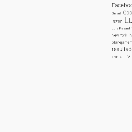
Facebo
Goo
Gmail
Lu
lazer
Luiz Pryzant 
New York
planejamen
resulta
TV
TODOS