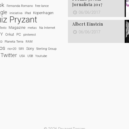
Jornalista 2017
ok
Fernanda Romano
free lance
gle
06/06/2017
Kopenhagen
iniciativa
IPad
iz Pryzant
Albert Einstein
Magazine
Texto
metas
Na Internet
06/06/2017
NY
Orkut
PC
pinterest
to
Planeta Terra
RAM
dos
Sony
rio+20
SIRI
Sterling Group
Twitter
USA
USB
Youtube