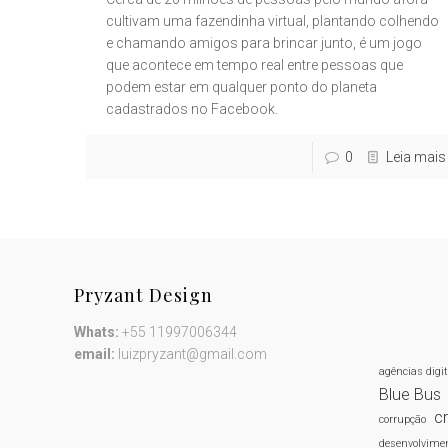
cultivam uma fazendinha virtual, plantando colhendo
e chamando amigos para brincar junto, é um jogo
que acontece em tempo real entre pessoas que
podem estar em qualquer ponto do planeta
cadastrados no Facebook.
0
Leia mais
Pryzant Design
Whats:
+55 11997006344
email:
luizpryzant@gmail.com
agências digi
Blue Bus
cr
corrupção
desenvolvimen