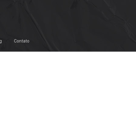
g
Contato