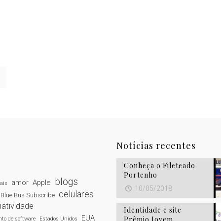
Notícias recentes
Conheça o Fileteado
Portenho
blogs
amor
Apple
tais
10/05/2018
celulares
Blue Bus Subscribe
iatividade
Identidade e site
EUA
Prêmio Jovem
to de software
Estados Unidos