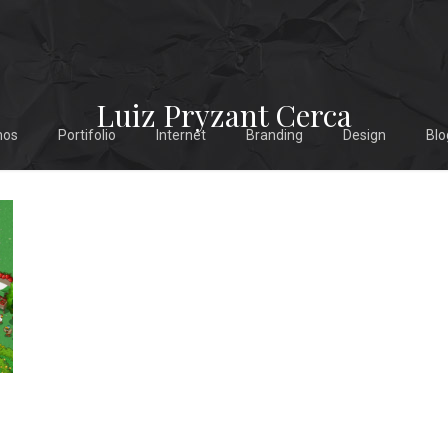
Luiz Pryzant Cerca
mos
Portifolio
Internet
Branding
Design
Blo