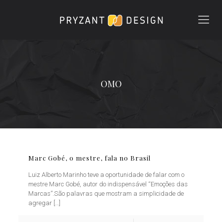
OMO
Marc Gobé, o mestre, fala no Brasil
Luiz Alberto Marinho teve a oportunidade de falar com o
mestre Marc Gobé, autor do indispensável “Emoções das
Marcas”.São palavras que mostram a simplicidade de
agregar
[…]