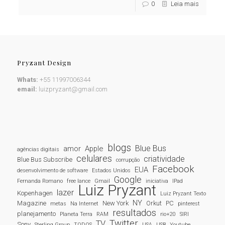
0
Leia mais
Pryzant Design
Whats:
+55 11997006344
email:
luizpryzant@gmail.com
blogs
Blue Bus
amor
Apple
agências digitais
celulares
criatividade
Blue Bus Subscribe
corrupção
Facebook
EUA
desenvolvimento de software
Estados Unidos
Google
Fernanda Romano
free lance
Gmail
iniciativa
IPad
Luiz Pryzant
lazer
Kopenhagen
Luiz Pryzant Texto
NY
Magazine
New York
Orkut
PC
metas
Na Internet
pinterest
resultados
planejamento
Planeta Terra
RAM
rio+20
SIRI
Twitter
TV
Sony
Sterling Group
TODOS
USA
USB
Youtube