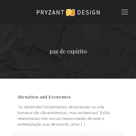
paz de espírito
Alienation and Economics
“As dimensões fundamentais de escassez na vida
humana não são econômicas, mas existenciais” Estão
relacionadas com nossas necessidades de lazer e
contemplação, paz de espírito, amor
[…]