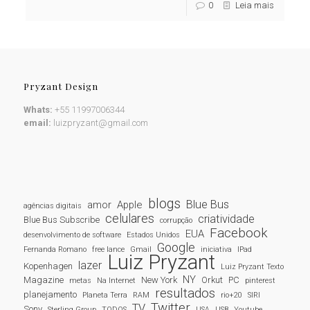
0
Leia mais
Pryzant Design
Whats:
+55 11997006344
email:
luizpryzant@gmail.com
blogs
Blue Bus
amor
Apple
agências digitais
celulares
criatividade
Blue Bus Subscribe
corrupção
Facebook
EUA
desenvolvimento de software
Estados Unidos
Google
Fernanda Romano
free lance
Gmail
iniciativa
IPad
Luiz Pryzant
lazer
Kopenhagen
Luiz Pryzant Texto
NY
Magazine
New York
Orkut
PC
metas
Na Internet
pinterest
resultados
planejamento
Planeta Terra
RAM
rio+20
SIRI
Twitter
TV
Sony
Sterling Group
TODOS
USA
USB
Youtube