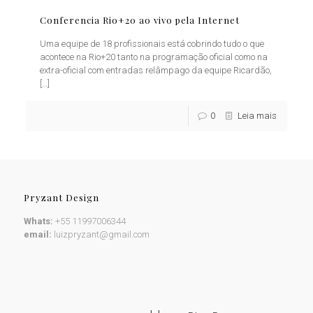
Conferencia Rio+20 ao vivo pela Internet
Uma equipe de 18 profissionais está cobrindo tudo o que
acontece na Rio+20 tanto na programação oficial como na
extra-oficial com entradas relâmpago da equipe Ricardão,
[…]
0
Leia mais
Pryzant Design
Whats:
+55 11997006344
email:
luizpryzant@gmail.com