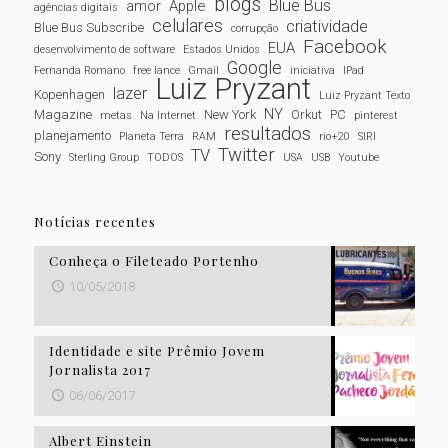
blogs
Blue Bus
amor
Apple
agências digitais
celulares
criatividade
Blue Bus Subscribe
corrupção
Facebook
EUA
desenvolvimento de software
Estados Unidos
Google
Fernanda Romano
free lance
Gmail
iniciativa
IPad
Luiz Pryzant
lazer
Kopenhagen
Luiz Pryzant Texto
NY
Magazine
New York
Orkut
PC
metas
Na Internet
pinterest
resultados
planejamento
Planeta Terra
RAM
rio+20
SIRI
Twitter
TV
Sony
Sterling Group
TODOS
USA
USB
Youtube
Notícias recentes
Conheça o Fileteado Portenho
10/05/2018
Identidade e site Prêmio Jovem
Jornalista 2017
06/06/2017
Albert Einstein