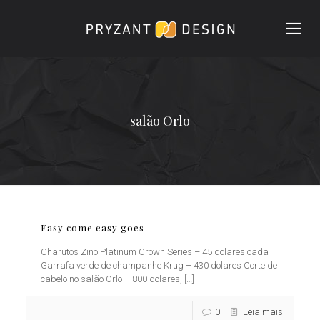
salão Orlo
Easy come easy goes
Charutos Zino Platinum Crown Series – 45 dolares cada
Garrafa verde de champanhe Krug – 430 dolares Corte de
cabelo no salão Orlo – 800 dolares,
[…]
0
Leia mais