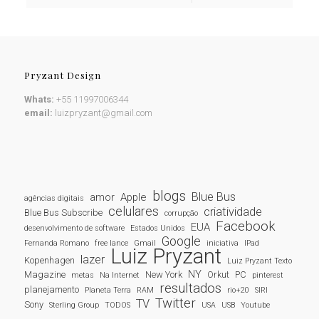
Pryzant Design
Whats:
+55 11997006344
email:
luizpryzant@gmail.com
blogs
Blue Bus
amor
Apple
agências digitais
celulares
criatividade
Blue Bus Subscribe
corrupção
Facebook
EUA
desenvolvimento de software
Estados Unidos
Google
Fernanda Romano
free lance
Gmail
iniciativa
IPad
Luiz Pryzant
lazer
Kopenhagen
Luiz Pryzant Texto
NY
Magazine
New York
Orkut
PC
metas
Na Internet
pinterest
resultados
planejamento
Planeta Terra
RAM
rio+20
SIRI
Twitter
TV
Sony
Sterling Group
TODOS
USA
USB
Youtube