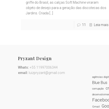
griffe do Brasil, as calças Soft Machine viraram
objeto de desejo para a geração das discotecas dos
Jardins. Criada
[…]
11
Leia mais
Pryzant Design
Whats:
+55 11997006344
email:
luizpryzant@gmail.com
agências digi
Blue Bus
cr
corrupção
desenvolvimen
Facebo
Goo
Gmail