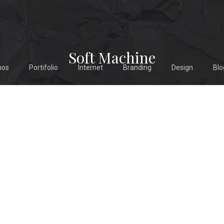
Soft Machine
mos
Portifolio
Internet
Branding
Design
Blo