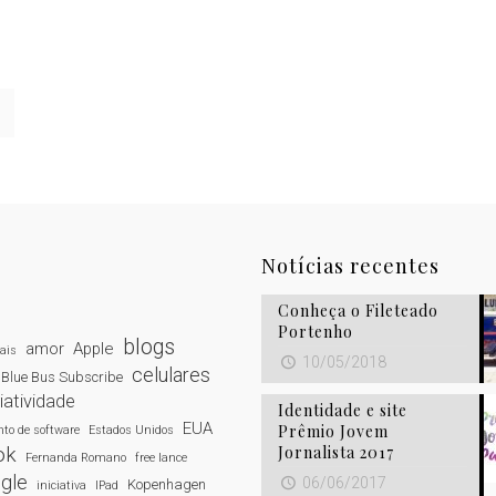
Notícias recentes
Conheça o Fileteado
Portenho
blogs
amor
Apple
tais
10/05/2018
celulares
Blue Bus Subscribe
iatividade
Identidade e site
EUA
Prêmio Jovem
to de software
Estados Unidos
Jornalista 2017
ok
Fernanda Romano
free lance
gle
06/06/2017
Kopenhagen
iniciativa
IPad