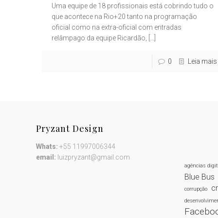
Uma equipe de 18 profissionais está cobrindo tudo o
que acontece na Rio+20 tanto na programação
oficial como na extra-oficial com entradas
relâmpago da equipe Ricardão,
[…]
0
Leia mais
Pryzant Design
Whats:
+55 11997006344
email:
luizpryzant@gmail.com
agências digi
Blue Bus
cr
corrupção
desenvolvimen
Facebo