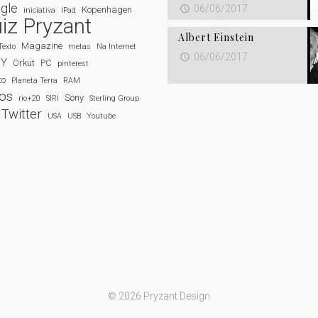
gle
06/06/2017
Kopenhagen
iniciativa
IPad
iz Pryzant
Albert Einstein
Magazine
Texto
metas
Na Internet
06/06/2017
NY
Orkut
PC
pinterest
to
Planeta Terra
RAM
dos
Sony
rio+20
SIRI
Sterling Group
Twitter
USA
USB
Youtube
© 2026 Pryzant Design