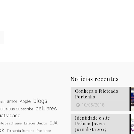
Notícias recentes
Conheça o Fileteado
Portenho
blogs
amor
Apple
tais
10/05/2018
celulares
Blue Bus Subscribe
iatividade
Identidade e site
EUA
Prêmio Jovem
to de software
Estados Unidos
Jornalista 2017
ok
Fernanda Romano
free lance