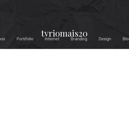
tvriomais20
mos
Portifolio
Internet
Branding
Design
Blo