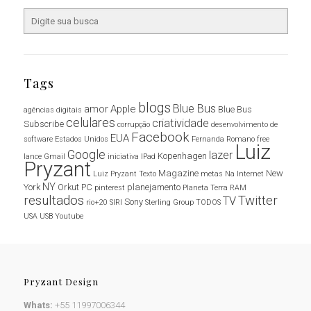
Tags
blogs
Blue Bus
amor
Apple
Blue Bus
agências digitais
celulares
criatividade
Subscribe
corrupção
desenvolvimento de
Facebook
EUA
software
Estados Unidos
Fernanda Romano
free
Luiz
Google
lazer
Kopenhagen
lance
Gmail
iniciativa
IPad
Pryzant
Magazine
New
Luiz Pryzant Texto
metas
Na Internet
NY
York
Orkut
PC
planejamento
pinterest
Planeta Terra
RAM
resultados
Twitter
TV
Sony
rio+20
SIRI
Sterling Group
TODOS
USA
USB
Youtube
Pryzant Design
Whats:
+55 11997006344