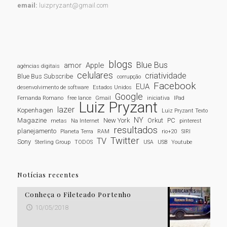
email:
luizpryzant@gmail.com
blogs
Blue Bus
amor
Apple
agências digitais
celulares
criatividade
Blue Bus Subscribe
corrupção
Facebook
EUA
desenvolvimento de software
Estados Unidos
Google
Fernanda Romano
free lance
Gmail
iniciativa
IPad
Luiz Pryzant
lazer
Kopenhagen
Luiz Pryzant Texto
NY
Magazine
New York
Orkut
PC
metas
Na Internet
pinterest
resultados
planejamento
Planeta Terra
RAM
rio+20
SIRI
Twitter
TV
Sony
Sterling Group
TODOS
USA
USB
Youtube
Notícias recentes
Conheça o Fileteado Portenho
10/05/2018