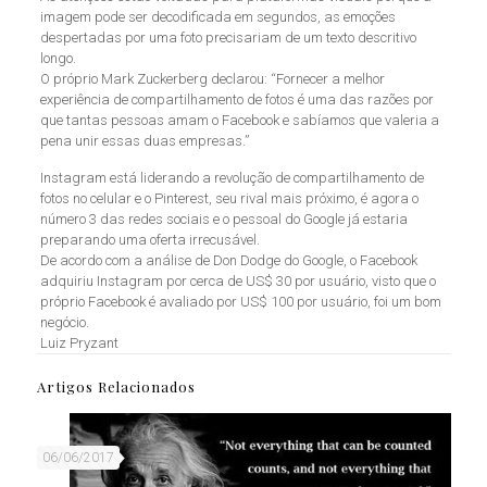
imagem pode ser decodificada em segundos, as emoções
despertadas por uma foto precisariam de um texto descritivo
longo.
O próprio Mark Zuckerberg declarou: “Fornecer a melhor
experiência de compartilhamento de fotos é uma das razões por
que tantas pessoas amam o Facebook e sabíamos que valeria a
pena unir essas duas empresas.”
Instagram está liderando a revolução de compartilhamento de
fotos no celular e o Pinterest, seu rival mais próximo, é agora o
número 3 das redes sociais e o pessoal do Google já estaria
preparando uma oferta irrecusável.
De acordo com a análise de Don Dodge do Google, o Facebook
adquiriu Instagram por cerca de US$ 30 por usuário, visto que o
próprio Facebook é avaliado por US$ 100 por usuário, foi um bom
negócio.
Luiz Pryzant
Artigos Relacionados
06/06/2017