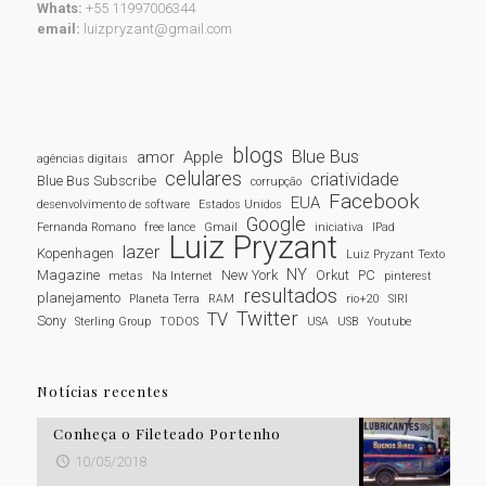
Whats:
+55 11997006344
email:
luizpryzant@gmail.com
blogs
Blue Bus
amor
Apple
agências digitais
celulares
criatividade
Blue Bus Subscribe
corrupção
Facebook
EUA
desenvolvimento de software
Estados Unidos
Google
Fernanda Romano
free lance
Gmail
iniciativa
IPad
Luiz Pryzant
lazer
Kopenhagen
Luiz Pryzant Texto
NY
Magazine
New York
Orkut
PC
metas
Na Internet
pinterest
resultados
planejamento
Planeta Terra
RAM
rio+20
SIRI
Twitter
TV
Sony
Sterling Group
TODOS
USA
USB
Youtube
Notícias recentes
Conheça o Fileteado Portenho
10/05/2018