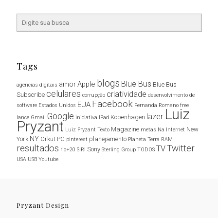
Tags
blogs
Blue Bus
amor
Apple
Blue Bus
agências digitais
celulares
criatividade
Subscribe
corrupção
desenvolvimento de
Facebook
EUA
software
Estados Unidos
Fernanda Romano
free
Luiz
Google
lazer
Kopenhagen
lance
Gmail
iniciativa
IPad
Pryzant
Magazine
New
Luiz Pryzant Texto
metas
Na Internet
NY
York
Orkut
PC
planejamento
pinterest
Planeta Terra
RAM
resultados
Twitter
TV
Sony
rio+20
SIRI
Sterling Group
TODOS
USA
USB
Youtube
Pryzant Design