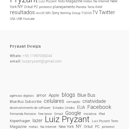
Magazine
New
Luiz Pryzant Texto
metas
Na Internet
NY
York
Orkut
PC
planejamento
pinterest
Planeta Terra
RAM
resultados
Twitter
TV
Sony
rio+20
SIRI
Sterling Group
TODOS
USA
USB
Youtube
Pryzant Design
Whats:
+55 11997006344
email:
luizpryzant@gmail.com
blogs
Blue Bus
amor
Apple
agências digitais
celulares
criatividade
Blue Bus Subscribe
corrupção
Facebook
EUA
desenvolvimento de software
Estados Unidos
Google
Fernanda Romano
free lance
Gmail
iniciativa
IPad
Luiz Pryzant
lazer
Kopenhagen
Luiz Pryzant Texto
NY
Magazine
New York
Orkut
PC
metas
Na Internet
pinterest