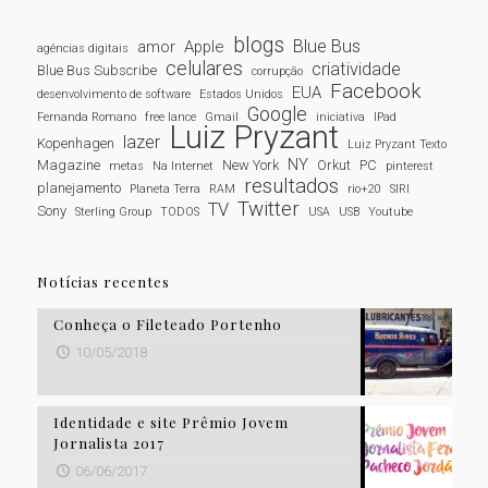
blogs
Blue Bus
amor
Apple
agências digitais
celulares
criatividade
Blue Bus Subscribe
corrupção
Facebook
EUA
desenvolvimento de software
Estados Unidos
Google
Fernanda Romano
free lance
Gmail
iniciativa
IPad
Luiz Pryzant
lazer
Kopenhagen
Luiz Pryzant Texto
NY
Magazine
New York
Orkut
PC
metas
Na Internet
pinterest
resultados
planejamento
Planeta Terra
RAM
rio+20
SIRI
Twitter
TV
Sony
Sterling Group
TODOS
USA
USB
Youtube
Notícias recentes
Conheça o Fileteado Portenho
10/05/2018
Identidade e site Prêmio Jovem
Jornalista 2017
06/06/2017