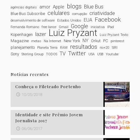
blogs
Blue Bus
amor
Apple
agências digitais
celulares
criatividade
Blue Bus Subscribe
corrupção
Facebook
EUA
desenvolvimento de software
Estados Unidos
Google
Fernanda Romano
free lance
Gmail
iniciativa
IPad
Luiz Pryzant
lazer
Kopenhagen
Luiz Pryzant Texto
NY
Magazine
New York
Orkut
PC
metas
Na Internet
pinterest
resultados
planejamento
Planeta Terra
RAM
rio+20
SIRI
Twitter
TV
Sony
Sterling Group
TODOS
USA
USB
Youtube
Notícias recentes
Conheça o Fileteado Portenho
10/05/2018
Identidade e site Prêmio Jovem
Jornalista 2017
06/06/2017