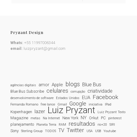
Pryzant Design
Whats:
+55 11997006344
email:
luizpryzant@gmail.com
blogs
Blue Bus
amor
Apple
agências digitais
celulares
criatividade
Blue Bus Subscribe
corrupção
Facebook
EUA
desenvolvimento de software
Estados Unidos
Google
Fernanda Romano
free lance
Gmail
iniciativa
IPad
Luiz Pryzant
lazer
Kopenhagen
Luiz Pryzant Texto
NY
Magazine
New York
Orkut
PC
metas
Na Internet
pinterest
resultados
planejamento
Planeta Terra
RAM
rio+20
SIRI
Twitter
TV
Sony
Sterling Group
TODOS
USA
USB
Youtube