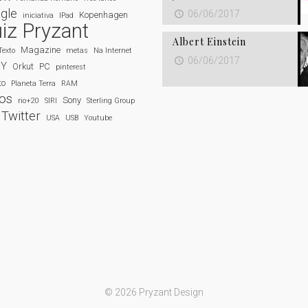
gle
06/06/2017
Kopenhagen
iniciativa
IPad
iz Pryzant
Albert Einstein
Magazine
Texto
metas
Na Internet
06/06/2017
NY
Orkut
PC
pinterest
to
Planeta Terra
RAM
dos
Sony
rio+20
SIRI
Sterling Group
Twitter
USA
USB
Youtube
© 2026 Pryzant Design