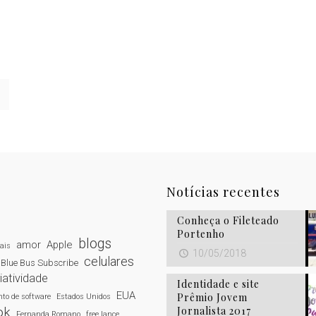
Notícias recentes
Conheça o Fileteado
Portenho
blogs
amor
Apple
tais
10/05/2018
celulares
Blue Bus Subscribe
iatividade
Identidade e site
EUA
Prêmio Jovem
to de software
Estados Unidos
Jornalista 2017
ok
Fernanda Romano
free lance