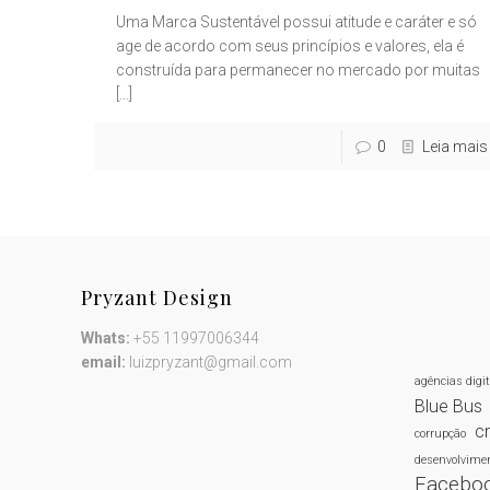
Uma Marca Sustentável possui atitude e caráter e só
age de acordo com seus princípios e valores, ela é
construída para permanecer no mercado por muitas
[…]
0
Leia mais
Pryzant Design
Whats:
+55 11997006344
email:
luizpryzant@gmail.com
agências digi
Blue Bus
cr
corrupção
desenvolvimen
Facebo