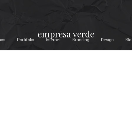
empresa verde
mos
Portifolio
Internet
Branding
Design
Blo