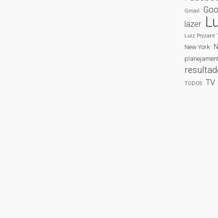
Goo
Gmail
Lu
lazer
Luiz Pryzant 
New York
planejamen
resulta
TV
TODOS