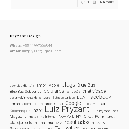
0
Leia mais
Pryzant Design
Whats:
+55 11997006344
email:
luizpryzant@gmail.com
blogs
Blue Bus
amor
Apple
agências digitais
celulares
criatividade
Blue Bus Subscribe
corrupção
Facebook
EUA
desenvolvimento de software
Estados Unidos
Google
Fernanda Romano
free lance
Gmail
iniciativa
IPad
Luiz Pryzant
lazer
Kopenhagen
Luiz Pryzant Texto
NY
Magazine
New York
Orkut
PC
metas
Na Internet
pinterest
resultados
planejamento
Planeta Terra
RAM
rio+20
SIRI
Twitter
TV
Sony
Sterling Group
TODOS
USA
USB
Youtube