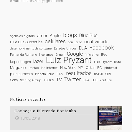
email:
luizpryzant@gmail.com
blogs
Blue Bus
amor
Apple
agências digitais
celulares
criatividade
Blue Bus Subscribe
corrupção
Facebook
EUA
desenvolvimento de software
Estados Unidos
Google
Fernanda Romano
free lance
Gmail
iniciativa
IPad
Luiz Pryzant
lazer
Kopenhagen
Luiz Pryzant Texto
NY
Magazine
New York
Orkut
PC
metas
Na Internet
pinterest
resultados
planejamento
Planeta Terra
RAM
rio+20
SIRI
Twitter
TV
Sony
Sterling Group
TODOS
USA
USB
Youtube
Notícias recentes
Conheça o Fileteado Portenho
10/05/2018