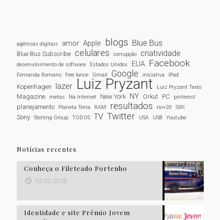
blogs
Blue Bus
amor
Apple
agências digitais
celulares
criatividade
Blue Bus Subscribe
corrupção
Facebook
EUA
desenvolvimento de software
Estados Unidos
Google
Fernanda Romano
free lance
Gmail
iniciativa
IPad
Luiz Pryzant
lazer
Kopenhagen
Luiz Pryzant Texto
NY
Magazine
New York
Orkut
PC
metas
Na Internet
pinterest
resultados
planejamento
Planeta Terra
RAM
rio+20
SIRI
Twitter
TV
Sony
Sterling Group
TODOS
USA
USB
Youtube
Notícias recentes
Conheça o Fileteado Portenho
10/05/2018
Identidade e site Prêmio Jovem