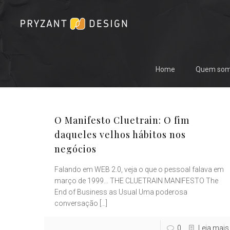
Home
Quem so
O Manifesto Cluetrain: O fim
daqueles velhos hábitos nos
negócios
Falando em WEB 2.0, veja o que o pessoal falava em
março de 1999… THE CLUETRAIN MANIFESTO The
End of Business as Usual Uma poderosa
conversação
[…]
0
Leia mais