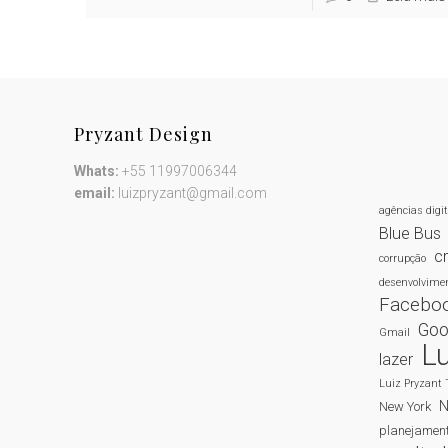
Pryzant Design
Whats:
+55 11997006344
email:
luizpryzant@gmail.com
agências digi
Blue Bus
cr
corrupção
desenvolvimen
Facebo
Goo
Gmail
Lu
lazer
Luiz Pryzant 
New York
planejamen