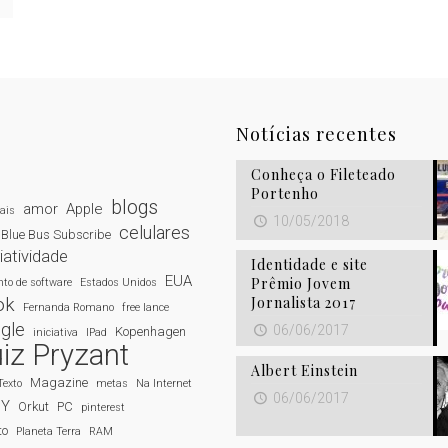
Notícias recentes
Conheça o Fileteado
Portenho
blogs
amor
Apple
tais
10/05/2018
celulares
Blue Bus Subscribe
iatividade
Identidade e site
EUA
Prêmio Jovem
to de software
Estados Unidos
Jornalista 2017
ok
Fernanda Romano
free lance
gle
06/06/2017
Kopenhagen
iniciativa
IPad
iz Pryzant
Albert Einstein
Magazine
Texto
metas
Na Internet
06/06/2017
NY
Orkut
PC
pinterest
to
Planeta Terra
RAM