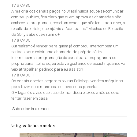
TV à CABO I
A maioria dos canais pagos no Brasil nunca soube se comunicar
com seu público, fica claro que quem aprova as chamadas não
conhece os programas, recortam cenas que não tem nada a ver, o
resultado é triste, quemjá viu a “campanha” Machos de Respeito
da Sony sabe que é ruim d+.
TV à CABO II
Surrealismo é vender para quem já comprou! interrompem um
seriado para exibir uma chamada da própria série ou
interrompem a programação do canal para propaganda do
próprio canal!…olha só, eu estava gostando de assistir quando vc
veio atrapalhar pedindo para eu assistir!
TV à CABO III
Os canais abertos pegaram o vírus Polishop, vendem máquinas
para fazer suco mandioca em pequenas parcelas.
O + legal é o aviso que suco de mandioca é tóxico e não se deve
tentar fazer em casa!
Subscribe in a reader
Artigos Relacionados