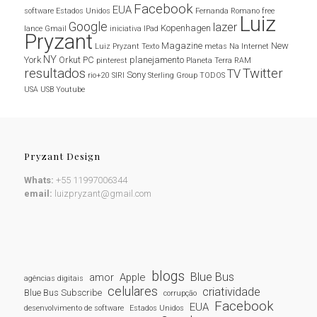
Facebook
EUA
software
Estados Unidos
Fernanda Romano
free
Luiz
Google
lazer
Kopenhagen
lance
Gmail
iniciativa
IPad
Pryzant
Magazine
New
Luiz Pryzant Texto
metas
Na Internet
NY
York
Orkut
PC
planejamento
pinterest
Planeta Terra
RAM
resultados
Twitter
TV
Sony
rio+20
SIRI
Sterling Group
TODOS
USA
USB
Youtube
Pryzant Design
Whats:
+55 11997006344
email:
luizpryzant@gmail.com
blogs
Blue Bus
amor
Apple
agências digitais
celulares
criatividade
Blue Bus Subscribe
corrupção
Facebook
EUA
desenvolvimento de software
Estados Unidos