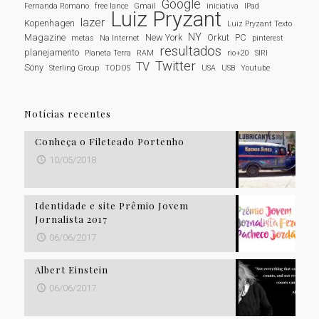
Google
Fernanda Romano
free lance
Gmail
iniciativa
IPad
Luiz Pryzant
lazer
Kopenhagen
Luiz Pryzant Texto
NY
Magazine
New York
Orkut
PC
metas
Na Internet
pinterest
resultados
planejamento
Planeta Terra
RAM
rio+20
SIRI
Twitter
TV
Sony
Sterling Group
TODOS
USA
USB
Youtube
Notícias recentes
Conheça o Fileteado Portenho
10/05/2018
Identidade e site Prêmio Jovem
Jornalista 2017
06/06/2017
Albert Einstein
06/06/2017