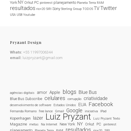
NY
York
Orkut
PC
planejamento
pinterest
Planeta Terra
RAM
resultados
Twitter
TV
Sony
rio+20
SIRI
Sterling Group
TODOS
USA
USB
Youtube
Pryzant Design
Whats:
+55 11997006344
email:
luizpryzant@gmail.com
blogs
Blue Bus
amor
Apple
agências digitais
celulares
criatividade
Blue Bus Subscribe
corrupção
Facebook
EUA
desenvolvimento de software
Estados Unidos
Google
Fernanda Romano
free lance
Gmail
iniciativa
IPad
Luiz Pryzant
lazer
Kopenhagen
Luiz Pryzant Texto
NY
Magazine
New York
Orkut
PC
metas
Na Internet
pinterest
resultados
planejamento
Planeta Terra
RAM
rio+20
SIRI