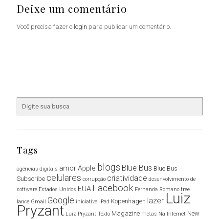
Deixe um comentário
Você precisa fazer o
login
para publicar um comentário.
Tags
blogs
Blue Bus
amor
Apple
Blue Bus
agências digitais
celulares
criatividade
Subscribe
corrupção
desenvolvimento de
Facebook
EUA
software
Estados Unidos
Fernanda Romano
free
Luiz
Google
lazer
Kopenhagen
lance
Gmail
iniciativa
IPad
Pryzant
Magazine
New
Luiz Pryzant Texto
metas
Na Internet