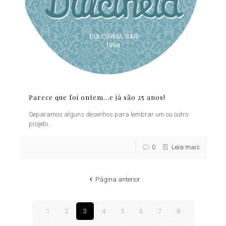
Parece que foi ontem…e já são 25 anos!
Separamos alguns desenhos para lembrar um ou outro
projeto…
0
Leia mais
Página anterior
1
2
3
4
5
6
7
8