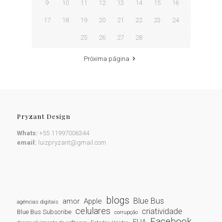
9
10
11
12
13
14
15
16
17
18
19
20
21
22
23
24
25
26
27
28
Próxima página
Pryzant Design
Whats:
+55 11997006344
email:
luizpryzant@gmail.com
blogs
Blue Bus
amor
Apple
agências digitais
celulares
criatividade
Blue Bus Subscribe
corrupção
Facebook