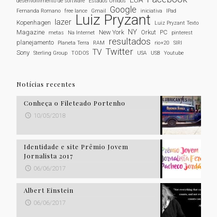
EUA
desenvolvimento de software
Estados Unidos
Google
Fernanda Romano
free lance
Gmail
iniciativa
IPad
Luiz Pryzant
lazer
Kopenhagen
Luiz Pryzant Texto
NY
Magazine
New York
Orkut
PC
metas
Na Internet
pinterest
resultados
planejamento
Planeta Terra
RAM
rio+20
SIRI
Twitter
TV
Sony
Sterling Group
TODOS
USA
USB
Youtube
Notícias recentes
Conheça o Fileteado Portenho
10/05/2018
Identidade e site Prêmio Jovem
Jornalista 2017
06/06/2017
Albert Einstein
06/06/2017