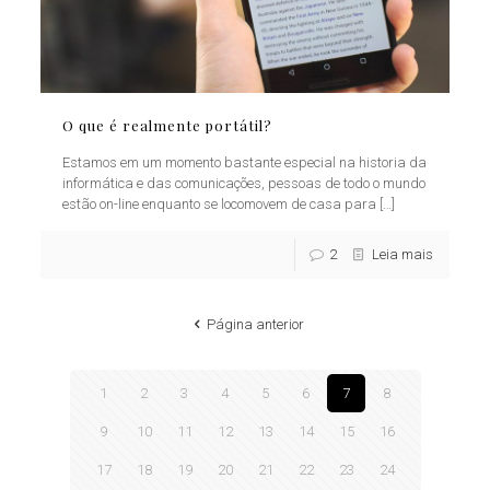
O que é realmente portátil?
Estamos em um momento bastante especial na historia da
informática e das comunicações, pessoas de todo o mundo
estão on-line enquanto se locomovem de casa para
[…]
2
Leia mais
Página anterior
1
2
3
4
5
6
7
8
9
10
11
12
13
14
15
16
17
18
19
20
21
22
23
24