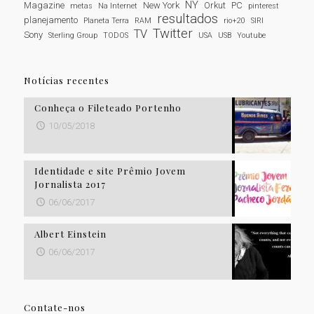
NY
Magazine
New York
Orkut
PC
metas
Na Internet
pinterest
resultados
planejamento
Planeta Terra
RAM
rio+20
SIRI
Twitter
TV
Sony
Sterling Group
TODOS
USA
USB
Youtube
Notícias recentes
Conheça o Fileteado Portenho
10/05/2018
Identidade e site Prêmio Jovem
Jornalista 2017
06/06/2017
Albert Einstein
06/06/2017
Contate-nos