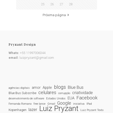
25
26
27
28
Próxima página
Pryzant Design
Whats:
+55 11997006344
email:
luizpryzant@gmail.com
blogs
Blue Bus
amor
Apple
agências digitais
celulares
criatividade
Blue Bus Subscribe
corrupção
Facebook
EUA
desenvolvimento de software
Estados Unidos
Google
Fernanda Romano
free lance
Gmail
iniciativa
IPad
Luiz Pryzant
lazer
Kopenhagen
Luiz Pryzant Texto